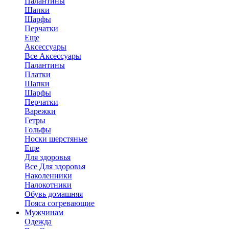
Палантины
Шапки
Шарфы
Перчатки
Еще
Аксессуары
Все Аксессуары
Палантины
Платки
Шапки
Шарфы
Перчатки
Варежки
Гетры
Гольфы
Носки шерстяные
Еще
Для здоровья
Все Для здоровья
Наколенники
Налокотники
Обувь домашняя
Пояса согревающие
Мужчинам
Одежда