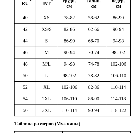
груди,
талии,
бёдер,
RU
INT
см
см
см
40
XS
78-82
58-62
86-90
42
XS/S
82-86
62-66
90-94
44
S
86-90
66-70
94-98
46
M
90-94
70-74
98-102
48
M/L
94-98
74-78
102-106
50
L
98-102
78-82
106-110
52
XL
102-106
82-86
110-114
54
2XL
106-110
86-90
114-118
56
3XL
110-114
90-94
118-122
Таблица размеров (Мужчины)