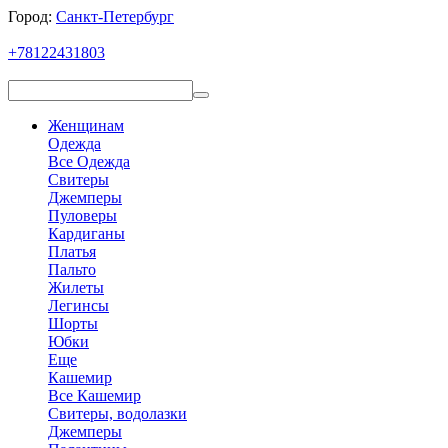
Город:
Санкт-Петербург
+78122431803
Женщинам
Одежда
Все Одежда
Свитеры
Джемперы
Пуловеры
Кардиганы
Платья
Пальто
Жилеты
Легинсы
Шорты
Юбки
Еще
Кашемир
Все Кашемир
Свитеры, водолазки
Джемперы