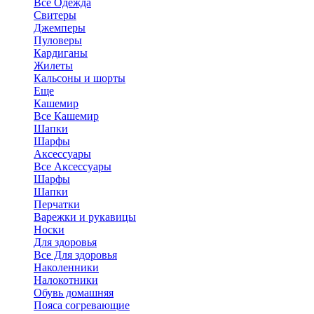
Все Одежда
Свитеры
Джемперы
Пуловеры
Кардиганы
Жилеты
Кальсоны и шорты
Еще
Кашемир
Все Кашемир
Шапки
Шарфы
Аксессуары
Все Аксессуары
Шарфы
Шапки
Перчатки
Варежки и рукавицы
Носки
Для здоровья
Все Для здоровья
Наколенники
Налокотники
Обувь домашняя
Пояса согревающие