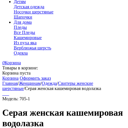
Детям
Детская одежда
Носочки шерстяные
Шапочки
Для дома
Пледы
Все Пледы
Кашемировые
Из пуха яка
Верблюжья шерсть
Одеяла
0
Корзина
Товары в корзине:
Корзина пуста
Корзина
Оформить заказ
Главная
/
Женщинам
/
Одежда
/
Свитеры женские
шерстяные
/
Серая женская кашемировая водолазка
Модель:
705-1
Серая женская кашемировая
водолазка